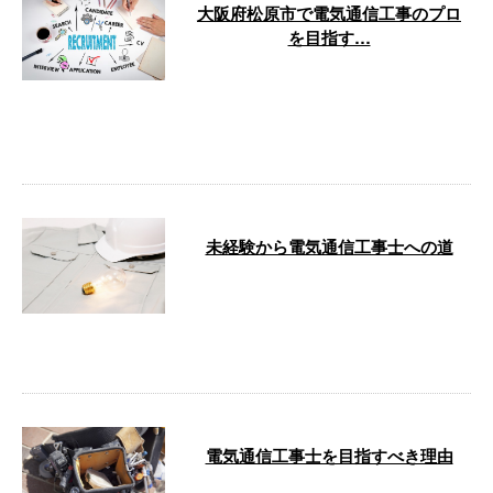
大阪府松原市で電気通信工事のプロ
を目指す…
大阪府松原市を拠点に、電気通信
工事分野で信頼と実績を積み重ね
てきた 株式会社OFFER では、新
しい …
未経験から電気通信工事士への道
こんにちは！株式会社OFFERで
す。 大阪府松原市を拠点に、日
本全国で電気通信工事を行ってお
ります。 …
電気通信工事士を目指すべき理由